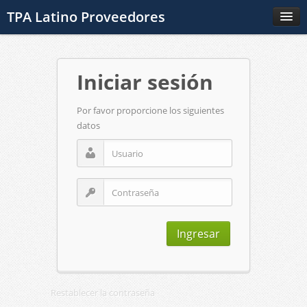
TPA Latino Proveedores
Iniciar sesión
Por favor proporcione los siguientes
datos
Ingresar
Restablecer la contraseña